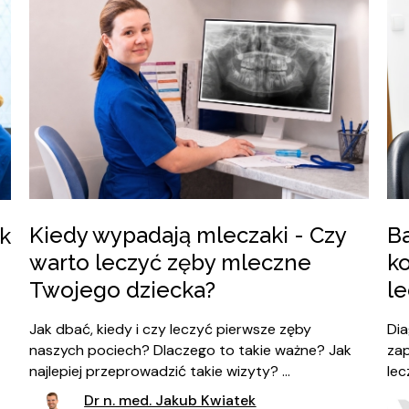
Kiedy wypadają mleczaki - Czy
Ba
k
warto leczyć zęby mleczne
k
Twojego dziecka?
l
Jak dbać, kiedy i czy leczyć pierwsze zęby
Dia
naszych pociech? Dlaczego to takie ważne? Jak
zap
najlepiej przeprowadzić takie wizyty? ...
lec
pa
Dr n. med. Jakub Kwiatek