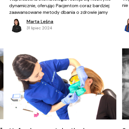
nie
dynamicznie, oferując Pacjentom coraz bardziej
zaawansowane metody dbania o zdrowie jamy
li
ustnej. Jedną z najnowszych i najbardziej
Marta Leśna
innowacyjnych technik jest protokół higienizacji
31 lipiec 2024
Guided Biofilm Therapy (GBT), który zyskuje coraz
większe uznanie zarówno wśród stomatologów,
a
jak i Pacjentów.
i
t