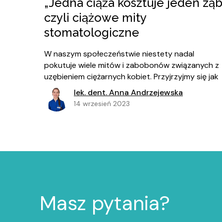
„Jedna ciąża kosztuje jeden ząb
czyli ciążowe mity
stomatologiczne
W naszym społeczeństwie niestety nadal
pokutuje wiele mitów i zabobonów związanych z
uzębieniem ciężarnych kobiet. Przyjrzyjmy się jak
to wygląda w rzeczywistości i czy naprawdę
lek. dent. Anna Andrzejewska
wszystkie problemy stomatologiczne możemy
14 wrzesień 2023
tłumaczyć przebytymi ciążami ????
Masz pytania?