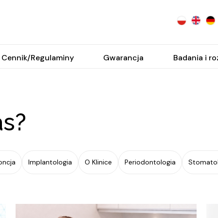
Cennik/Regulaminy
Gwarancja
Badania i r
as?
oncja
Implantologia
O Klinice
Periodontologia
Stomatol