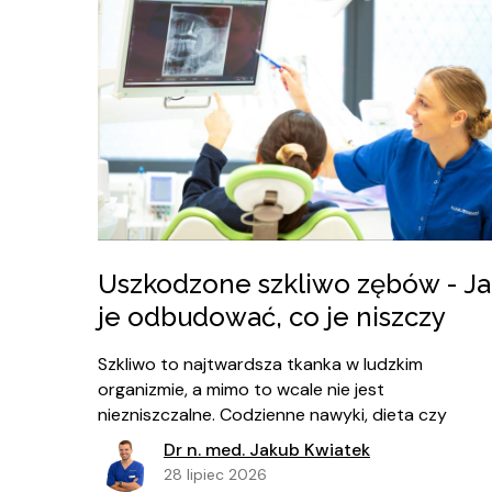
Uszkodzone szkliwo zębów - Ja
je odbudować, co je niszczy
Szkliwo to najtwardsza tkanka w ludzkim
organizmie, a mimo to wcale nie jest
niezniszczalne. Codzienne nawyki, dieta czy
niewłaściwa higiena jamy ustnej mogą prowadzić
Dr n. med. Jakub Kwiatek
do uszkodzeń szkliwa.
28 lipiec 2026